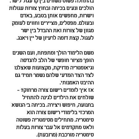
בהתחלה פשוט משווים בין קו עגול לישר. 
הולכים ונעים בכיתה ובחוץ צורות עגולות 
וישרות, מחפשים אותן בטבע, באדם 
ובעולם. מפסלים, מציירים וחווים לעומק 
מגוון של צורות ואת ההבדל בין ישר 
לעגול. קצת דומה לרעיון של יין ויאנג.
משם הלימוד הולך ומתפתח, ועם השנים 
הופך מציור חופשי של הלב להנדסה 
וגיאומטריה מדויקת, מקצועות שאצלנו 
לצד הצד המדעי שלהם נשמר תמיד גם 
ההיבט האמנותי.
אז איך לומדים רישום צורה מרחוק? - 
שולחים את הילדים לגינה להתחיל 
בתנועה, חיפוש ויצירה. בכיתה ב' הנושא 
המרכזי בלימודי רישום צורה הוא 
סימטריה. מתחילים מסימטריה פשוטה 
ולאט מתקדמים אל עבר צורות בעלות 
סימטריה מורכבת (מרובעת).