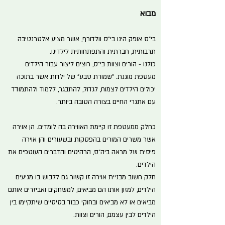
מבוא
בי"ס אופק הינו בי"ס וולדורף, אשר מציע אלטרנטיבה
תרבותית, חברתית והתפתחותית לילדינו.
כולנו - הורים וצוות בי"ס, רוצים ליצור עבור הילדים
מעטפת מוגנת. "שמורת טבע" של ילדות אשר בתוכה
יכולים הילדים לצמוח, לגדול, להתבגר, ללמוד ולהתמודד
עם אתגרי החיים בצורה הטובה ביותר.
כחלק ממעטפת זו קיימת האווירה בה לומדים. הן אוירה
אשר משרים המורים בהפסקות ובשעורים והן אוירה
פיסית של מראה ביה"ס, הרהיטים והדברים העוטפים את
הילדים.
חלק חשוב מבניית אוירה זו קשור גם ללבוש בו מגיעים
הילדים, למזון אותו הם מביאים, למשחקים ואביזרים אותם
מביאים או לא מביאים ובחוקי כבוד בסיסיים שיתקיימו בין
הילדים לבין עצמם, הורים וצוות.