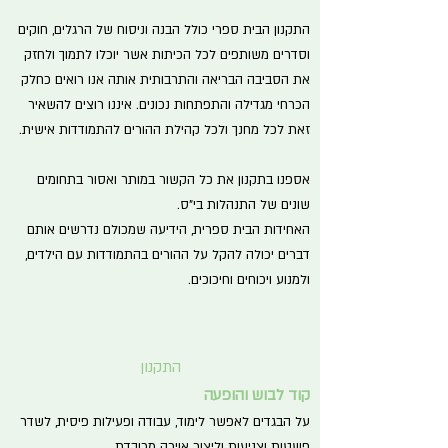
התקנון הבית ספרי כולל הבנה וניסוח של הרגלים, חוקים
וסדרים משותפים לכל הכיתות אשר יוכלו לתמוך ולחזק
את הסביבה הבריאה והתרבותית אותה אנו רואים כחלק
הכרחי מגדילה והתפתחות נכונים. איננו רוצים להשאיר
זאת לכל מחנך ולכל קהילת ההורים להתמודדות אישית.
אספנו בתקנון את כל הקשור במותר ואסור בתחומים
שונים של התנהלות בי"ס.
האחידות הבית ספרית, הידיעה שמכולם נדרשים אותם
דברים יכולה להקל על ההורים בהתמודדות עם הילדים,
ולמנוע ויכוחים וחיכוכים.
התקנון
קוד לבוש והופעה
על הבגדים לאפשר לימוד, עבודה ופעילות פיסית, לשדר
פשטות וצניעות וליצור אוירה מכובדת.