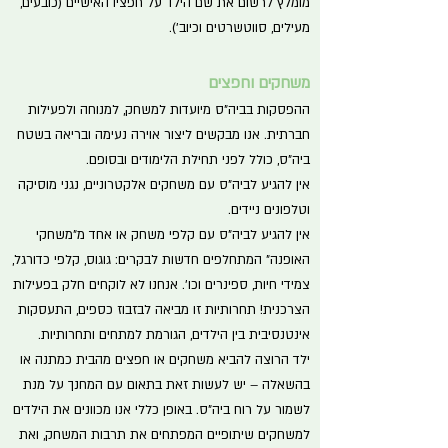
מומלץ לרשום את שם הילד על חפציו האישיים (כובעים,
מעילים, סווטשרטים וכיוב').
משחקים וחפצים
ההפסקות בביה"ס מיועדות למשחק, למנוחה ולפעילות
חברתית. אנו מבקשים ליצור אוירה נעימה ובריאה בשטח
ביה"ס, כולל לפני תחילת הלימודים ובסופם.
אין להגיע לביה"ס עם משחקים אלקטרוניים, נגני מוסיקה
וטלפונים ניידים.
אין להגיע לביה"ס עם קלפי משחק או אחד מ"משחקי
האופנה" המתחלפים חדשות לבקרים: גוגוס, קלפי כדורגל,
צמידי חיות, ספינרים וכו'. אנחנו לא לוקחים חלק בפעילות
הצרכנית! תחרותיות זו מביאה לבזבוז כספים, התעסקות
אינטנסיבית בין הילדים, הגורמת למתחים ותחרותיות.
ילד הרוצה להביא משחקים או חפצים מהבית כמתנה או
בהשאלה – יש לעשות זאת בתאום עם המחנך על מנת
לשמור על רוח ביה"ס. באופן כללי אנו מכוונים את הילדים
למשחקים שיתופיים המפתחים את תרבות המשחק, ואת