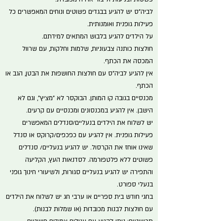
לביה"ס יש להגיע בבגדים פשוטים ונוחים המאפשרים כל
פעילות גופנית ואומנותית.
על הילדים להגיע בלבוש המתאים למידתם.
חולצות כותנה צבעוניות, שלמות וחלקות, עם שרוול
המכסה את הכתף.
אין להגיע לביה"ס עם חולצות החושפות את הבטן, הגב או
הכתף.
מכנסיים בגובה קו המותן. הבוקסר לא "מציץ", וגם לא
הישבן. אין להגיע במכנסונים ומכנסיים עם קרעים.
יש לשלוח את הילדים בנעליים/סנדלים המאפשרים
פעילות גופנית. אין להגיע עם כפכפים/קרוקס או סנדל
שאינו אוחז את הקרסול. יש להגיע בנעליים/ סנדלים
פשוטים ללא פלטפורמה. לסדנאות העץ, הקליעה
והתפירה יש להגיע בנעליים סגורות, ולשיעורי חינוך גופני
בנעלי ספורט.
בחגי חודש בית ספריים או ערבי חג יש לשלוח את הילדים
עם חולצות לבנות מכובדות
(או שמלות לבנות).