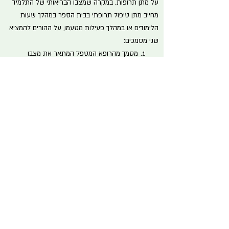
על מתן תרופות. במקרה שמצבו הבריאותי של התלמיד
מחייב מתן טיפול תרופתי בבית הספר במהלך שעות
הלימודים או במהלך פעילות מטעמו, על ההורים להמציא
שני מסמכים:
מסמך מהרופא המטפל המתאר את מצבו
הבריאותי של הילד
מסמך ייפוי כוח מההורים לצוות החינוכי.
הגעה ואיסוף
הלימודים מתחילים בשעה 08:00 בדיוק. הגעה בזמן היא
הכבוד המינימאלי אותו הילדים נותנים למורה ולשאר ילדי
הכיתה. בביה"ס שלנו, בו מרבית הילדים תלויים בהסעות
ההורים, האחריות על שמירת הזמנים מוטלת עליכם,
ההורים!
אנא הגיעו עד 07:50, על מנת שנוכל להתחיל את הבוקר
בצורה שקטה ונעימה, ללא הפרעות. ילד שיגיע באיחור -
יחכה ליד הכיתה עד שהמחנך יזמין אותו, לאחר טקס
הבוקר.