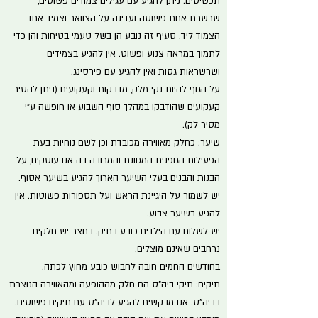
תכשיטים: ניתן להגיע עם עגילים צמודים פשוטים,
שרשרת אחת פשוטה ועדינה על הצוואר וצמיד אחד
הצמוד ליד. סעיף זה נובע הן בשל טעמי בטיחות והן כדי
לתמוך במראה צנוע ופשוט. אין להגיע בצמידים
ושרשראות גסות ואין להגיע עם פירסינג.
על הגוף להיות נקי מלק, מדבקות וקעקועים (ניתן להסיר
קעקועים שהודבקו במהלך סוף השבוע או חופשה ע"י
מסיר לק).
שיער: כחלק מאווירה מכובדת וכן לשם נוחיות בעת
הפעילות הגופנית המגוונת והמרובה בה אנו עוסקים, על
הבנות והבנים בעלי השיער הארוך להגיע בשיער אסוף.
יש לשמור על היגיינת הראש ועל תספורות פשוטות. אין
להגיע בשיער צבוע.
יש לשלוח עם הילדים כובע בתיק. בחצר יש חלקים
נרחבים שאינם מוצלים.
בחודשים החמים חובה לחבוש כובע מחוץ לכתה.
תיקים: תיקי ביה"ס הם חלק מההופעה ומהאווירה הנוצרת
בביה"ס. אנו מבקשים להגיע לביה"ס עם תיקים פשוטים.