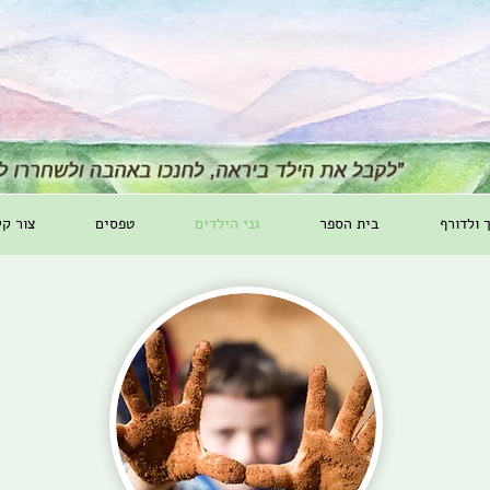
ך ולדורף
בית הספר
גני הילדים
טפסים
צור ק