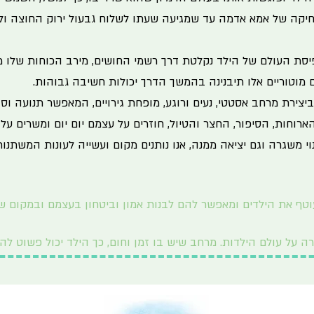
יקה של אמא אדמה עד שמגיעה שעתו לשלוח גבעול ירוק החוצה ולגדו
סת העולם של הילד נקלטת דרך רשמי החושים, מירב הכוחות שלו מ
ים מוטוריים אלו תיבנינה בהמשך הדרך יכולות חשיבה גבוהות.
רת מרחב אסטטי, נעים ורוגע, מופחת גירויים, המאפשר תנועה וסדר 
וחות, הסיפור, החצר והטיול, חוזרים על עצמם יום יום ומשרים על
י משגרה וגם יציאה ממנה, אנו נותנים מקום ועשייה לעונות המשתנות,
עוטף את הילדים ומאפשר להם לבנות אמון וביטחון בעצמם ובמקום 
 על עולם הילדות. מרחב שיש בו זמן וחום, כך הילד יכול פשוט להיו