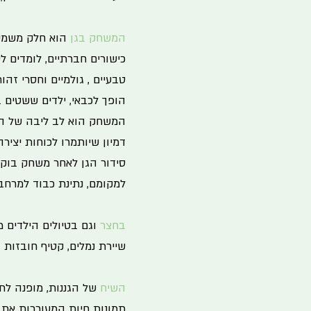
המשחק בגן
הוא חלק משמעו
כישורים חברתיים, לומדים 
טבעיים , גולמיים וחסרי זה
הופך לכבאי, ילדים ששטים 
המשחק הוא לב ליבה של היל
דמיון שיותמרו לכוחות יציר
סידור הגן לאחר משחק בוקר
למקומם, נתינת כבוד למרחב
בחצר
וגם בטיולים הילדים 
שיירת נמלים, קטיף חובזות 
השיח
של הגננות, מופנה לת
תמונות חיות המעוררות את 