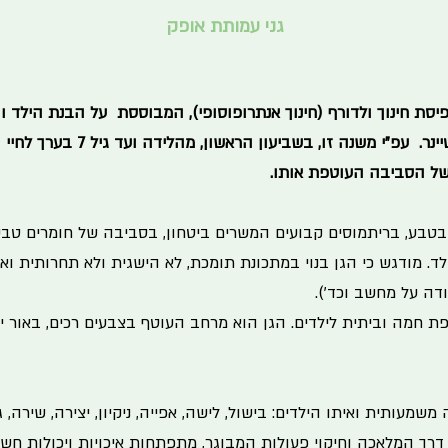
גני עמותת אופק
פיסת חינוך ולדורף (חינוך אנתרופוסופי), המבוססת על הבנת הילד 
יינר.
עפ"י משנה זו, בשביעון הראשון
 של הסביבה העוטפת אותו.
טבע, בריתמוסים קבועים המשרים ביטחון, בסביבה של חומרים טב
. מודגש כי הגן בנוי במתכונת תומכת, לא הישגית ולא תחרותית ואין
דה על מחשב וכד').
 חמה וביתית לילדים. הגן הוא מרחב העוטף בצבעים רכים, באור יו
שמעותית ואיתו הילדים: בישול, לישה, אפייה, ניקיון, יצירה, שירה, ג
 דרך המלאכה וחיקוי פעולות המבוגר, מתפתחות איכויות ויכולות חש