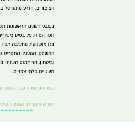
הציפורים, הזרע מתערסל בח
בשבע השנים הראשונות תפי
גופו הפיזי, על בסיס כישור
בגן מושקעת מחשבה רבה ביצי
המשחק, המעגל, התפריט והאר
וביטחון. הריתמוס השנתי בנו
לשינויים בלתי צפויים.
קשר חם ונוכח עם הגננות, 
הגן הוא מרחב המעניק שמירה