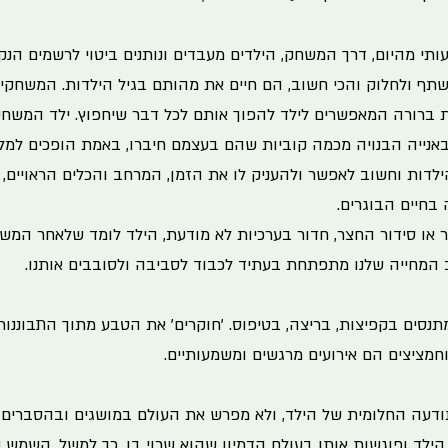
תי מהיום, דרך המשחק, הילדים מעבדים ונותנים ביטוי לרשמים הנקל
לשתף ולחלוק והכי חשוב, הם חיים את מהותם בגיל הילדות. המשחקים
ות ברורה המאפשרים לילד להפוך אותם לכל דבר שיחפוץ. ילד המשחק
באנייה הבנויה מכמה קוביות שהם בעצמם חיברו, באמת הופכים למלח
דות וחשוב לאפשר ולהעניק לו את הזמן, המרחב והכלים הראויים, 
ה בחיים הבוגרים.
 או סידור החצר, חדור בערכיות לא מודעת, הילד לומד שלאחר המש
 המחייה שלנו מתפתחת בעתיד לכבוד לסביבה ולסובבים אותנו.
מתנסים בקפיצות, בריצה, בטיפוס. 'חוקרים' את הטבע מתוך התבוננו
וחמציצים הם אירועים מרגשים ומשמעותיים.
ודעה החלומית של הילד, ולא מפרש את העולם במושגים ובהסברים, א
הילד ופוגשות אותו בעולם הדמיון שהוא שרוי בו, כך למשל, השמש