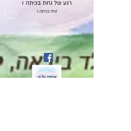
רגע של נחת בכיתה ו
טיול בכיתה ו'
ליצירת קשר:
04-
info@merkazofek.co.il
6251370
גנים: